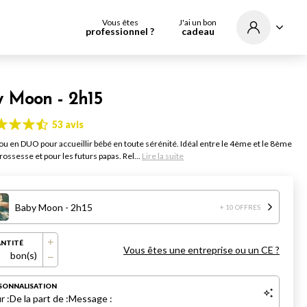
Vous êtes
J'ai un bon
professionnel ?
cadeau
 Moon - 2h15
53 avis
u en DUO pour accueillir bébé en toute sérénité. Idéal entre le 4ème et le 8ème
ossesse et pour les futurs papas. Rel...
Lire la suite
Baby Moon - 2h15
+ 10 OFFRES
NTITÉ
Vous êtes une entreprise ou un CE ?
bon(s)
SONNALISATION
r :
De la part de :
Message :