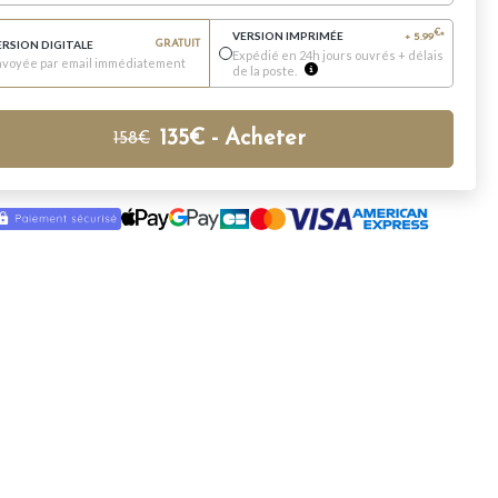
VERSION IMPRIMÉE
€
+
5.99
*
ERSION DIGITALE
GRATUIT
Expédié en 24h jours ouvrés + délais
nvoyée par email immédiatement
de la poste.
135
€
- Acheter
158
€