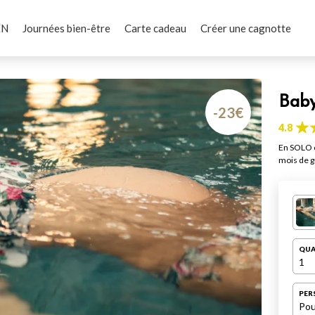
EN
Journées bien-être
Carte cadeau
Créer une cagnotte
Baby
-23€
4.8
En SOLO o
mois de gr
QUA
1
PER
Pou