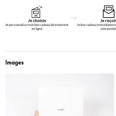
Je choisis
Je reçoi
et personnalise mon bon cadeau directement
le bon cadeau immédiatemen
en ligne
voie postal
Images