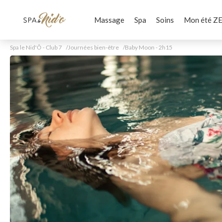
Massage
Spa
Soins
Mon été Z
Spa le Nid'Ô - Club 7
Journées bien-être
Baby Moon - 2h15