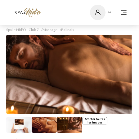
Spa le Nid'Ô - Club 7
Massage
Balinais
Afficher toutes
les images