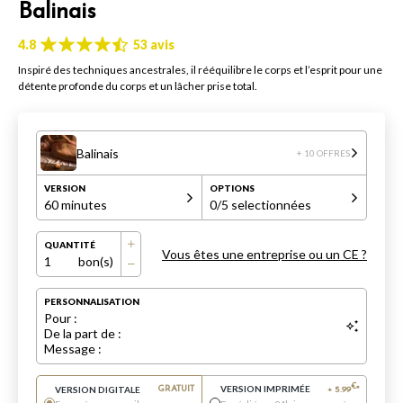
Balinais
4.8
53 avis
Inspiré des techniques ancestrales, il rééquilibre le corps et l’esprit pour une
détente profonde du corps et un lâcher prise total.
Balinais
+ 10 OFFRES
VERSION
OPTIONS
60 minutes
0
/5 selectionnées
QUANTITÉ
Vous êtes une entreprise ou un CE ?
1
bon(s)
PERSONNALISATION
Pour :
De la part de :
Message :
VERSION IMPRIMÉE
€
VERSION DIGITALE
GRATUIT
+
5.99
*