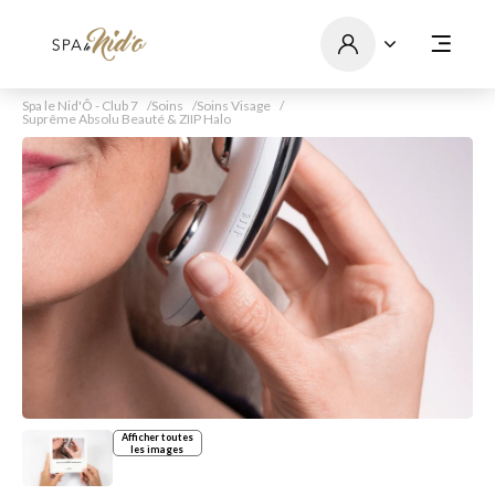
Spa le Nid'Ô - Club 7
Soins
Soins Visage
Suprême Absolu Beauté & ZIIP Halo
Afficher toutes
les images