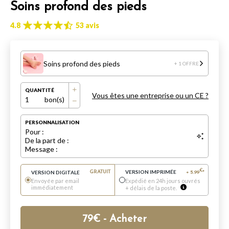
Soins profond des pieds
4.8
53 avis
Soins profond des pieds
+ 1 OFFRE
QUANTITÉ
Vous êtes une entreprise ou un CE ?
1
bon(s)
PERSONNALISATION
Pour :
De la part de :
Message :
VERSION IMPRIMÉE
€
VERSION DIGITALE
GRATUIT
+
5.99
*
Envoyée par email
Expédié en 24h jours ouvrés
immédiatement
+ délais de la poste.
79
€
- Acheter