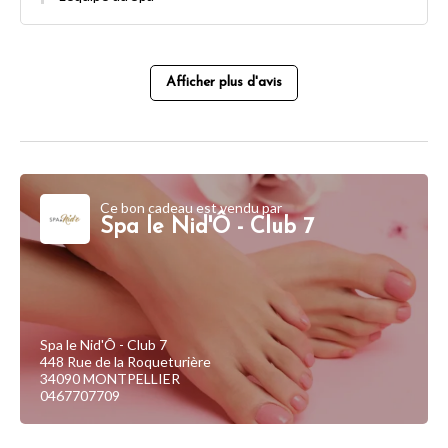
Afficher plus d'avis
Ce bon cadeau est vendu par
Spa le Nid'Ô - Club 7
Spa le Nid'Ô - Club 7
448 Rue de la Roqueturière
34090 MONTPELLIER
0467707709