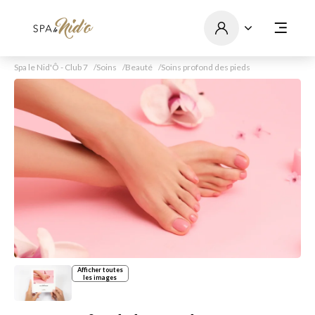
Spa le Nid'Ô - Club 7
Soins
Beauté
Soins profond des pieds
Afficher toutes
les images